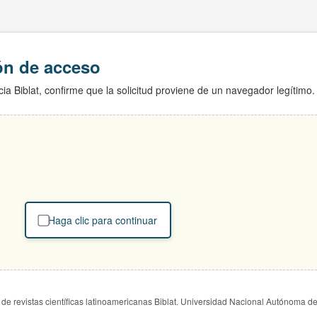
ión de acceso
ia Biblat, confirme que la solicitud proviene de un navegador legítimo.
Haga clic para continuar
de revistas científicas latinoamericanas Biblat. Universidad Nacional Autónoma d