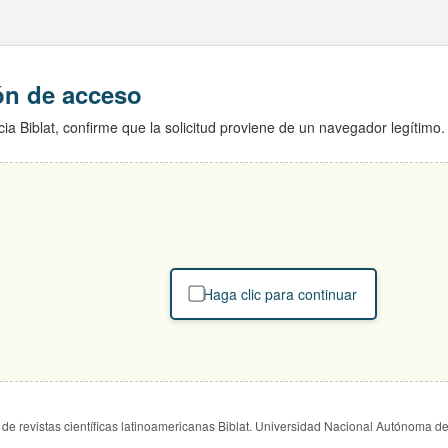
ión de acceso
ia Biblat, confirme que la solicitud proviene de un navegador legítimo.
Haga clic para continuar
de revistas científicas latinoamericanas Biblat. Universidad Nacional Autónoma d