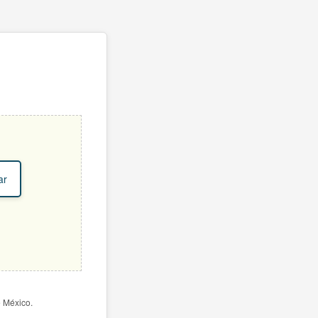
ar
e México.