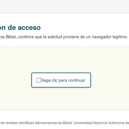
ión de acceso
ia Biblat, confirme que la solicitud proviene de un navegador legítimo.
Haga clic para continuar
de revistas científicas latinoamericanas Biblat. Universidad Nacional Autónoma d