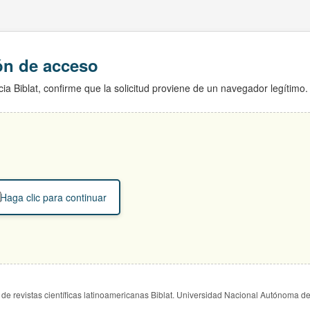
ión de acceso
ia Biblat, confirme que la solicitud proviene de un navegador legítimo.
Haga clic para continuar
de revistas científicas latinoamericanas Biblat. Universidad Nacional Autónoma d