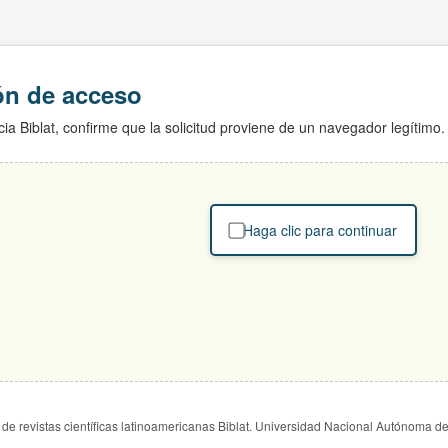
ión de acceso
ia Biblat, confirme que la solicitud proviene de un navegador legítimo.
Haga clic para continuar
de revistas científicas latinoamericanas Biblat. Universidad Nacional Autónoma d