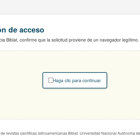
ión de acceso
ia Biblat, confirme que la solicitud proviene de un navegador legítimo.
Haga clic para continuar
de revistas científicas latinoamericanas Biblat. Universidad Nacional Autónoma d