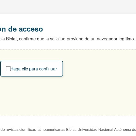
ión de acceso
ia Biblat, confirme que la solicitud proviene de un navegador legítimo.
Haga clic para continuar
de revistas científicas latinoamericanas Biblat. Universidad Nacional Autónoma d