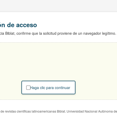
ión de acceso
ia Biblat, confirme que la solicitud proviene de un navegador legítimo.
Haga clic para continuar
de revistas científicas latinoamericanas Biblat. Universidad Nacional Autónoma d