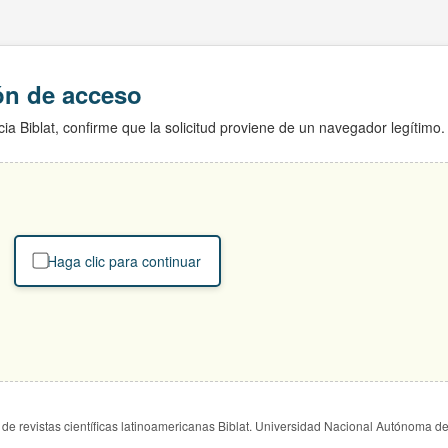
ión de acceso
ia Biblat, confirme que la solicitud proviene de un navegador legítimo.
Haga clic para continuar
de revistas científicas latinoamericanas Biblat. Universidad Nacional Autónoma d