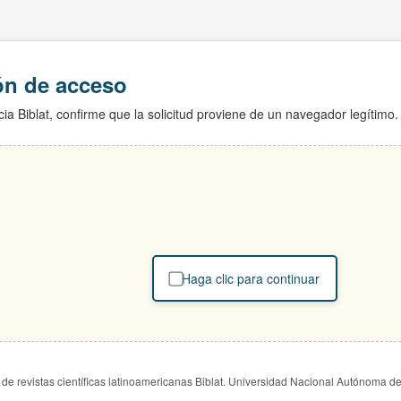
ión de acceso
ia Biblat, confirme que la solicitud proviene de un navegador legítimo.
Haga clic para continuar
de revistas científicas latinoamericanas Biblat. Universidad Nacional Autónoma d