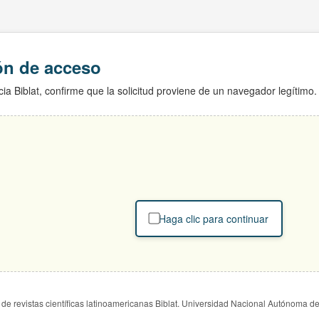
ión de acceso
ia Biblat, confirme que la solicitud proviene de un navegador legítimo.
Haga clic para continuar
de revistas científicas latinoamericanas Biblat. Universidad Nacional Autónoma d