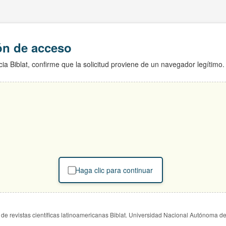
ión de acceso
ia Biblat, confirme que la solicitud proviene de un navegador legítimo.
Haga clic para continuar
de revistas científicas latinoamericanas Biblat. Universidad Nacional Autónoma d