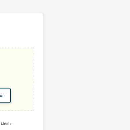
uar
e México.