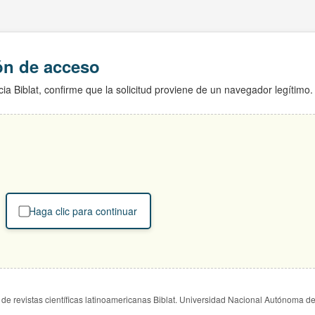
ión de acceso
ia Biblat, confirme que la solicitud proviene de un navegador legítimo.
Haga clic para continuar
de revistas científicas latinoamericanas Biblat. Universidad Nacional Autónoma d