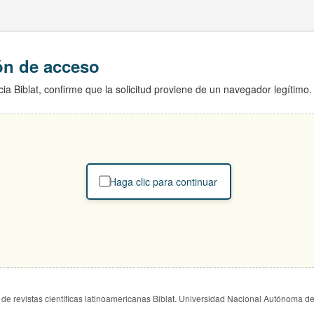
ión de acceso
ia Biblat, confirme que la solicitud proviene de un navegador legítimo.
Haga clic para continuar
de revistas científicas latinoamericanas Biblat. Universidad Nacional Autónoma d