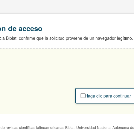
ión de acceso
ia Biblat, confirme que la solicitud proviene de un navegador legítimo.
Haga clic para continuar
de revistas científicas latinoamericanas Biblat. Universidad Nacional Autónoma d