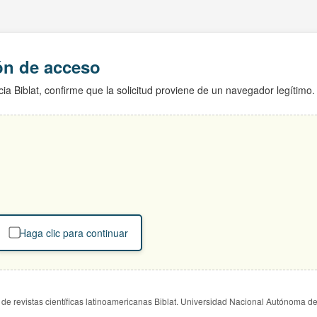
ión de acceso
ia Biblat, confirme que la solicitud proviene de un navegador legítimo.
Haga clic para continuar
de revistas científicas latinoamericanas Biblat. Universidad Nacional Autónoma d