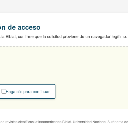
ión de acceso
ia Biblat, confirme que la solicitud proviene de un navegador legítimo.
Haga clic para continuar
de revistas científicas latinoamericanas Biblat. Universidad Nacional Autónoma d