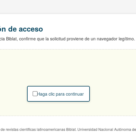
ión de acceso
ia Biblat, confirme que la solicitud proviene de un navegador legítimo.
Haga clic para continuar
de revistas científicas latinoamericanas Biblat. Universidad Nacional Autónoma d