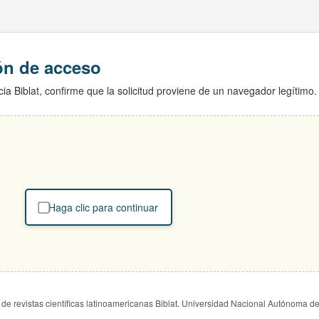
ión de acceso
ia Biblat, confirme que la solicitud proviene de un navegador legítimo.
Haga clic para continuar
de revistas científicas latinoamericanas Biblat. Universidad Nacional Autónoma d