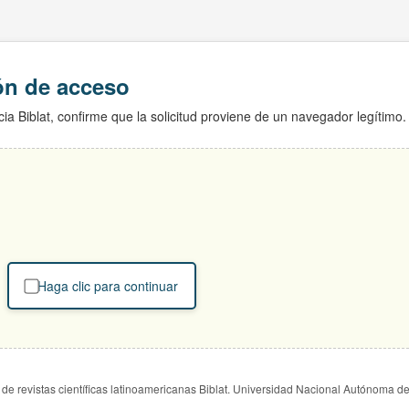
ión de acceso
ia Biblat, confirme que la solicitud proviene de un navegador legítimo.
Haga clic para continuar
de revistas científicas latinoamericanas Biblat. Universidad Nacional Autónoma d