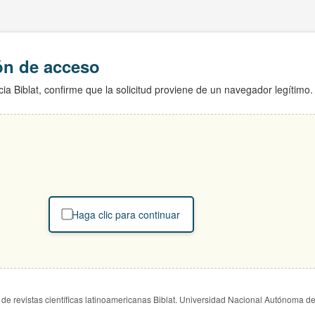
ión de acceso
ia Biblat, confirme que la solicitud proviene de un navegador legítimo.
Haga clic para continuar
de revistas científicas latinoamericanas Biblat. Universidad Nacional Autónoma d