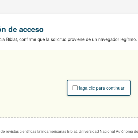
ión de acceso
ia Biblat, confirme que la solicitud proviene de un navegador legítimo.
Haga clic para continuar
de revistas científicas latinoamericanas Biblat. Universidad Nacional Autónoma d