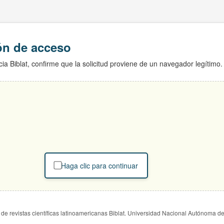
ión de acceso
ia Biblat, confirme que la solicitud proviene de un navegador legítimo.
Haga clic para continuar
de revistas científicas latinoamericanas Biblat. Universidad Nacional Autónoma d