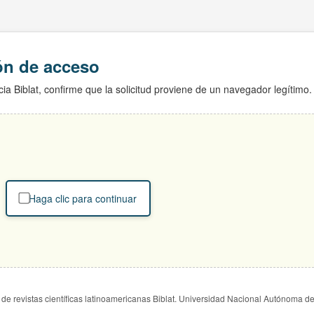
ión de acceso
ia Biblat, confirme que la solicitud proviene de un navegador legítimo.
Haga clic para continuar
de revistas científicas latinoamericanas Biblat. Universidad Nacional Autónoma d