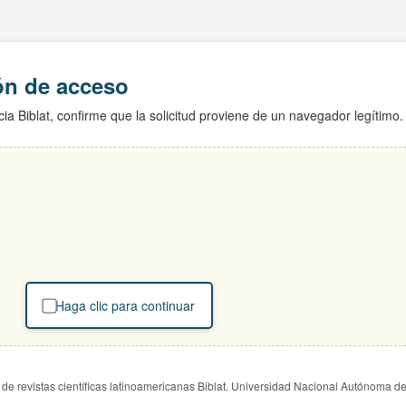
ión de acceso
ia Biblat, confirme que la solicitud proviene de un navegador legítimo.
Haga clic para continuar
de revistas científicas latinoamericanas Biblat. Universidad Nacional Autónoma d