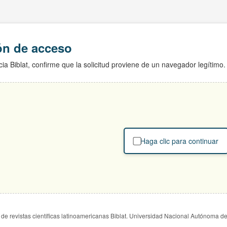
ión de acceso
ia Biblat, confirme que la solicitud proviene de un navegador legítimo.
Haga clic para continuar
de revistas científicas latinoamericanas Biblat. Universidad Nacional Autónoma d