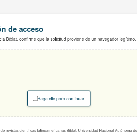
ión de acceso
ia Biblat, confirme que la solicitud proviene de un navegador legítimo.
Haga clic para continuar
de revistas científicas latinoamericanas Biblat. Universidad Nacional Autónoma d