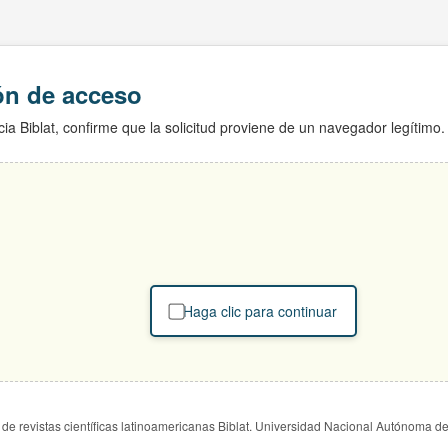
ión de acceso
ia Biblat, confirme que la solicitud proviene de un navegador legítimo.
Haga clic para continuar
de revistas científicas latinoamericanas Biblat. Universidad Nacional Autónoma d