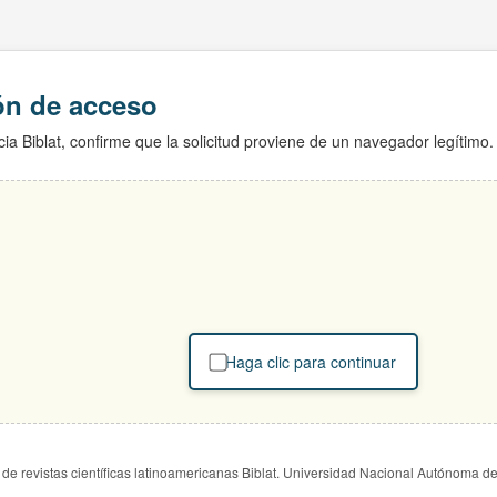
ión de acceso
ia Biblat, confirme que la solicitud proviene de un navegador legítimo.
Haga clic para continuar
de revistas científicas latinoamericanas Biblat. Universidad Nacional Autónoma d