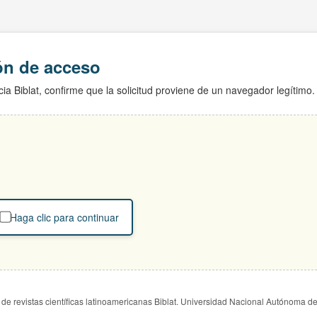
ión de acceso
ia Biblat, confirme que la solicitud proviene de un navegador legítimo.
Haga clic para continuar
de revistas científicas latinoamericanas Biblat. Universidad Nacional Autónoma d