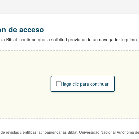
ión de acceso
ia Biblat, confirme que la solicitud proviene de un navegador legítimo.
Haga clic para continuar
de revistas científicas latinoamericanas Biblat. Universidad Nacional Autónoma d