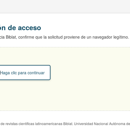
ión de acceso
ia Biblat, confirme que la solicitud proviene de un navegador legítimo.
Haga clic para continuar
de revistas científicas latinoamericanas Biblat. Universidad Nacional Autónoma d