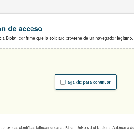
ión de acceso
ia Biblat, confirme que la solicitud proviene de un navegador legítimo.
Haga clic para continuar
de revistas científicas latinoamericanas Biblat. Universidad Nacional Autónoma d