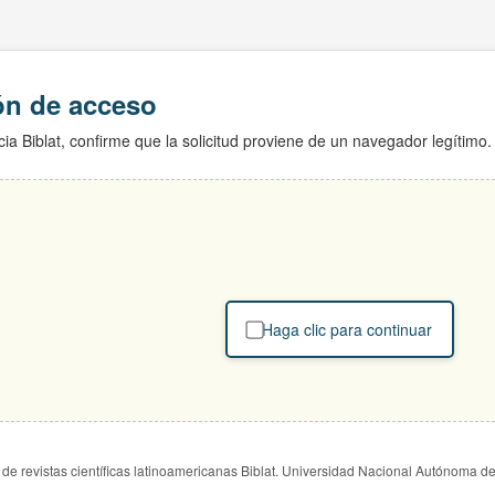
ión de acceso
ia Biblat, confirme que la solicitud proviene de un navegador legítimo.
Haga clic para continuar
de revistas científicas latinoamericanas Biblat. Universidad Nacional Autónoma d