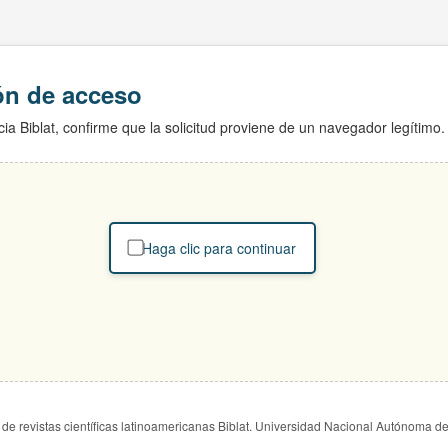
ión de acceso
ia Biblat, confirme que la solicitud proviene de un navegador legítimo.
Haga clic para continuar
de revistas científicas latinoamericanas Biblat. Universidad Nacional Autónoma d