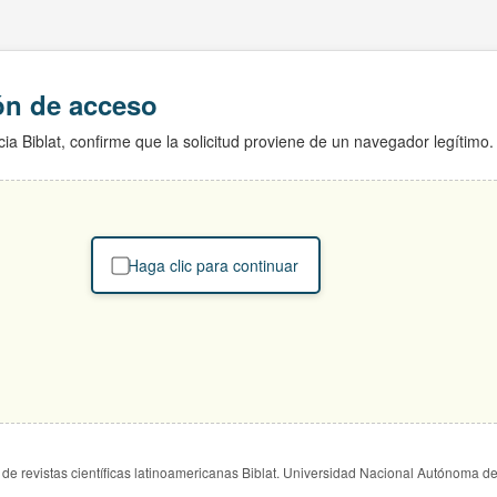
ión de acceso
ia Biblat, confirme que la solicitud proviene de un navegador legítimo.
Haga clic para continuar
de revistas científicas latinoamericanas Biblat. Universidad Nacional Autónoma d