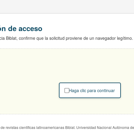
ión de acceso
ia Biblat, confirme que la solicitud proviene de un navegador legítimo.
Haga clic para continuar
de revistas científicas latinoamericanas Biblat. Universidad Nacional Autónoma d