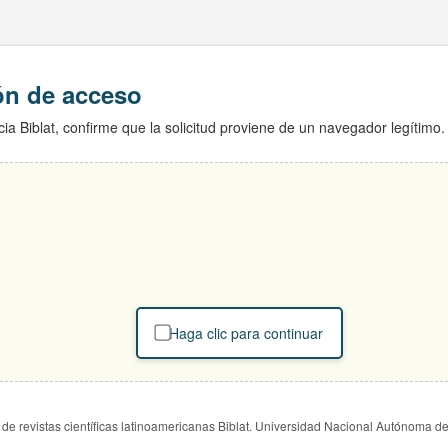
ión de acceso
ia Biblat, confirme que la solicitud proviene de un navegador legítimo.
Haga clic para continuar
de revistas científicas latinoamericanas Biblat. Universidad Nacional Autónoma d