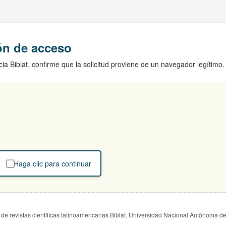
ión de acceso
ia Biblat, confirme que la solicitud proviene de un navegador legítimo.
Haga clic para continuar
de revistas científicas latinoamericanas Biblat. Universidad Nacional Autónoma d