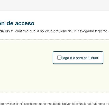
ión de acceso
ia Biblat, confirme que la solicitud proviene de un navegador legítimo.
Haga clic para continuar
de revistas científicas latinoamericanas Biblat. Universidad Nacional Autónoma d