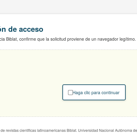
ión de acceso
ia Biblat, confirme que la solicitud proviene de un navegador legítimo.
Haga clic para continuar
de revistas científicas latinoamericanas Biblat. Universidad Nacional Autónoma d