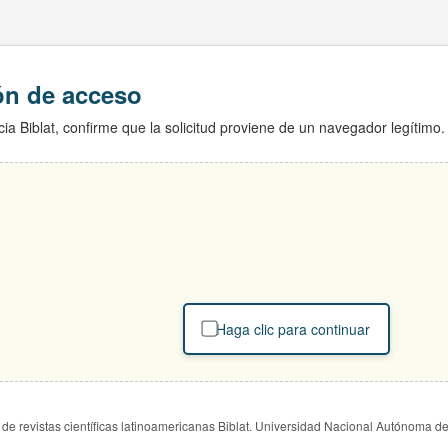
ión de acceso
ia Biblat, confirme que la solicitud proviene de un navegador legítimo.
Haga clic para continuar
de revistas científicas latinoamericanas Biblat. Universidad Nacional Autónoma d