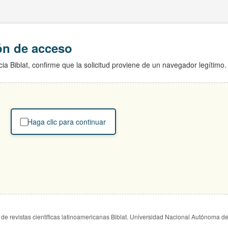
ión de acceso
ia Biblat, confirme que la solicitud proviene de un navegador legítimo.
Haga clic para continuar
de revistas científicas latinoamericanas Biblat. Universidad Nacional Autónoma d