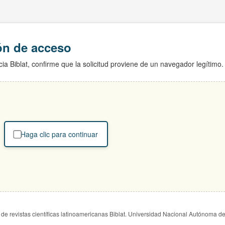
ión de acceso
ia Biblat, confirme que la solicitud proviene de un navegador legítimo.
Haga clic para continuar
de revistas científicas latinoamericanas Biblat. Universidad Nacional Autónoma d