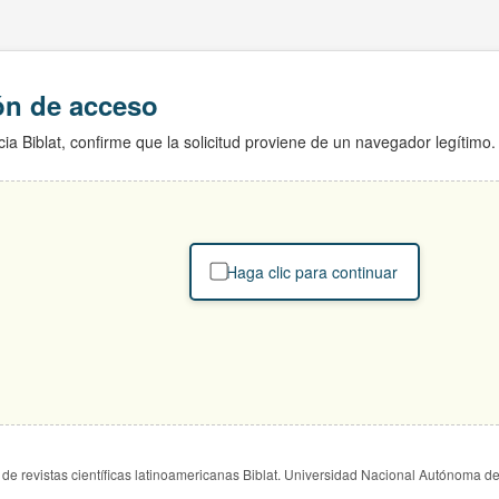
ión de acceso
ia Biblat, confirme que la solicitud proviene de un navegador legítimo.
Haga clic para continuar
de revistas científicas latinoamericanas Biblat. Universidad Nacional Autónoma d