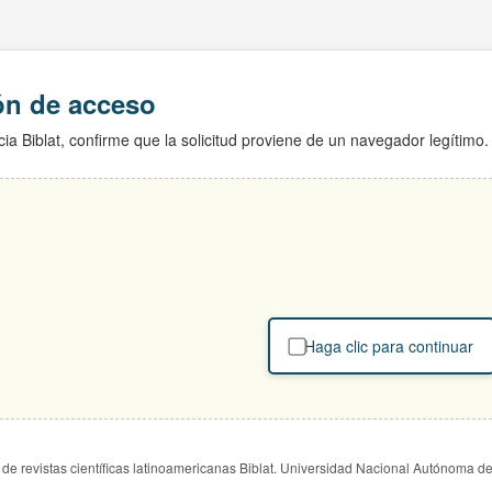
ión de acceso
ia Biblat, confirme que la solicitud proviene de un navegador legítimo.
Haga clic para continuar
de revistas científicas latinoamericanas Biblat. Universidad Nacional Autónoma d