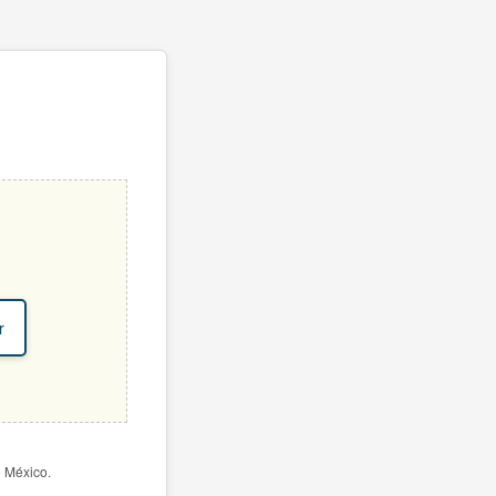
r
e México.