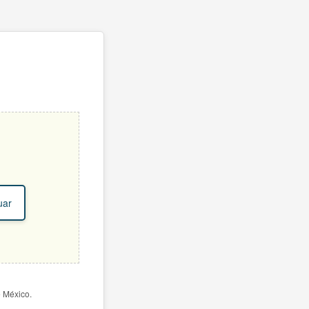
uar
e México.